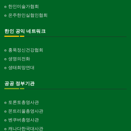
한인미술가협회
온주한인실협인협회
한인 공익 네트워크
홍푹정신건강협회
생명의전화
생태희망연대
공공 정부기관
토론토총영사관
몬트리올총영사관
벤쿠버총영사관
캐나다한국대사관