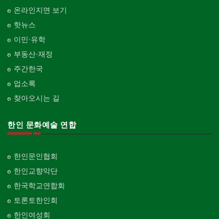
온라인지면 보기
핫뉴스
이민·유학
부동산·재정
주간한국
업소록
찾아오시는 길
한인 문화예술 연합
한인문인협회
한인교향악단
한국학교연합회
토론토한인회
한인여성회