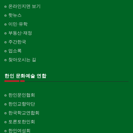
온라인지면 보기
핫뉴스
이민·유학
부동산·재정
주간한국
업소록
찾아오시는 길
한인 문화예술 연합
한인문인협회
한인교향악단
한국학교연합회
토론토한인회
한인여성회