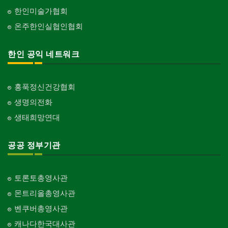
한인미술가협회
온주한인실협인협회
한인 공익 네트워크
홍푹정신건강협회
생명의전화
생태희망연대
공공 정부기관
토론토총영사관
몬트리올총영사관
벤쿠버총영사관
캐나다한국대사관