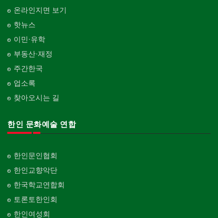
온라인지면 보기
핫뉴스
이민·유학
부동산·재정
주간한국
업소록
찾아오시는 길
한인 문화예술 연합
한인문인협회
한인교향악단
한국학교연합회
토론토한인회
한인여성회