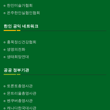
한인미술가협회
온주한인실협인협회
한인 공익 네트워크
홍푹정신건강협회
생명의전화
생태희망연대
공공 정부기관
토론토총영사관
몬트리올총영사관
벤쿠버총영사관
캐나다한국대사관