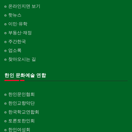
온라인지면 보기
핫뉴스
이민·유학
부동산·재정
주간한국
업소록
찾아오시는 길
한인 문화예술 연합
한인문인협회
한인교향악단
한국학교연합회
토론토한인회
한인여성회