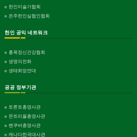
한인미술가협회
온주한인실협인협회
한인 공익 네트워크
홍푹정신건강협회
생명의전화
생태희망연대
공공 정부기관
토론토총영사관
몬트리올총영사관
벤쿠버총영사관
캐나다한국대사관