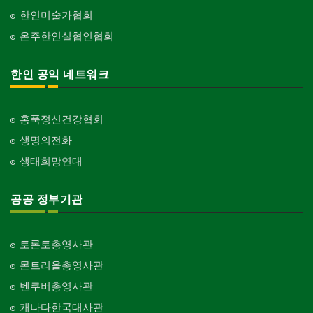
한인미술가협회
온주한인실협인협회
한인 공익 네트워크
홍푹정신건강협회
생명의전화
생태희망연대
공공 정부기관
토론토총영사관
몬트리올총영사관
벤쿠버총영사관
캐나다한국대사관