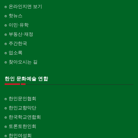
온라인지면 보기
핫뉴스
이민·유학
부동산·재정
주간한국
업소록
찾아오시는 길
한인 문화예술 연합
한인문인협회
한인교향악단
한국학교연합회
토론토한인회
한인여성회