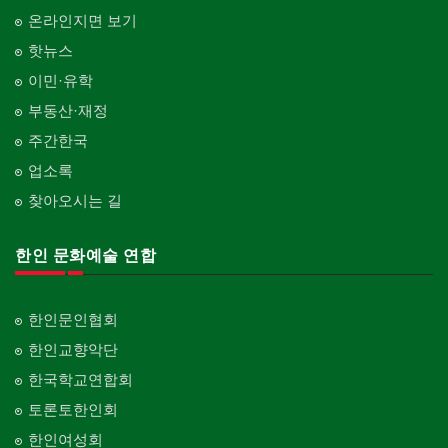
온라인지면 보기
핫뉴스
이민·유학
부동산·재정
주간한국
업소록
찾아오시는 길
한인 문화예술 연합
한인문인협회
한인교향악단
한국학교연합회
토론토한인회
한인여성회