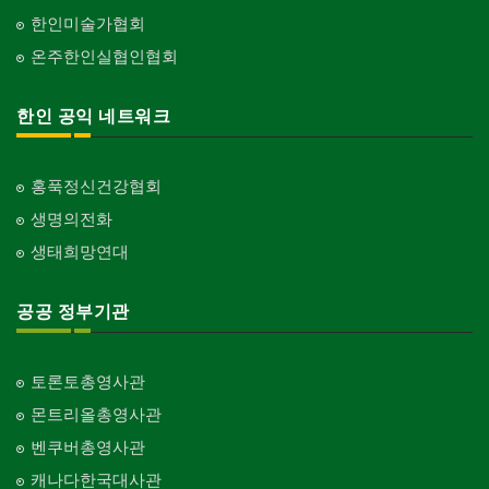
한인미술가협회
온주한인실협인협회
한인 공익 네트워크
홍푹정신건강협회
생명의전화
생태희망연대
공공 정부기관
토론토총영사관
몬트리올총영사관
벤쿠버총영사관
캐나다한국대사관