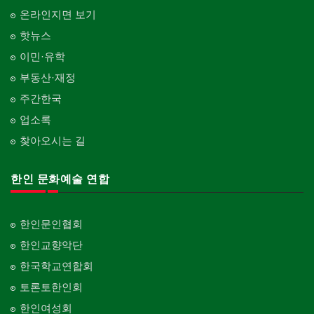
온라인지면 보기
핫뉴스
이민·유학
부동산·재정
주간한국
업소록
찾아오시는 길
한인 문화예술 연합
한인문인협회
한인교향악단
한국학교연합회
토론토한인회
한인여성회