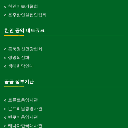
한인미술가협회
온주한인실협인협회
한인 공익 네트워크
홍푹정신건강협회
생명의전화
생태희망연대
공공 정부기관
토론토총영사관
몬트리올총영사관
벤쿠버총영사관
캐나다한국대사관