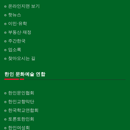
온라인지면 보기
핫뉴스
이민·유학
부동산·재정
주간한국
업소록
찾아오시는 길
한인 문화예술 연합
한인문인협회
한인교향악단
한국학교연합회
토론토한인회
한인여성회