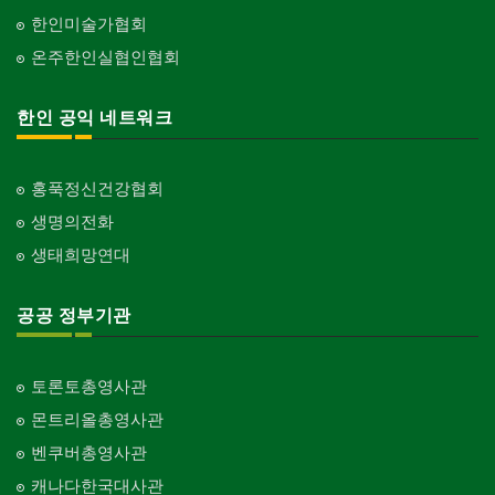
한인미술가협회
온주한인실협인협회
한인 공익 네트워크
홍푹정신건강협회
생명의전화
생태희망연대
공공 정부기관
토론토총영사관
몬트리올총영사관
벤쿠버총영사관
캐나다한국대사관