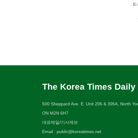
E-
The Korea Times Daily
500 Sheppard Ave. E. Unit 206 & 305A, North Yor
ON M2N 6H7
대표메일/기사제보
Email : public@koreatimes.net