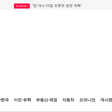
"임 대사 22일 토론토 방문 계획"
HotNews
캐나다 관광업, 올여름 기록적 호황
HotNews
온타리오 3곳 보궐선거 확정
HotNews
캐나다·미국 교역 20억 불 감소
HotNews
온타리오 공공기관 8곳 감사
HotNews
국내 신차 판매 2개월 연속 증가
Car
토론토 임대주택 5,600가구 공급
HotNews
"음향 시스템 필요한가요?"
HotNews
자매 작가, 장애인 재활캠프서 특별한 재능기부
HotNews
간한국
이민·유학
부동산·재정
자동차
오피니언
게시