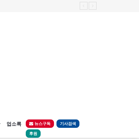
판
업소록
뉴스구독
기사검색
후원