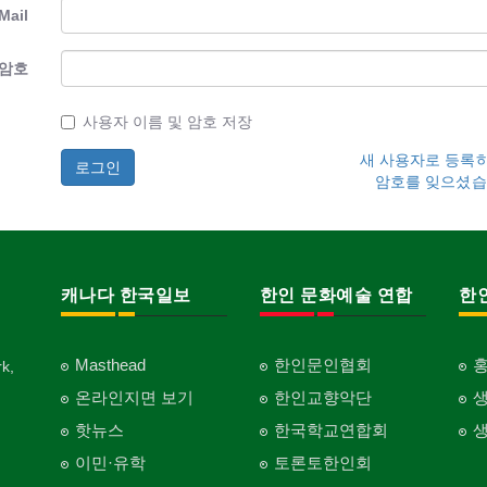
Mail
암호
사용자 이름 및 암호 저장
새 사용자로 등록
암호를 잊으셨습
캐나다 한국일보
한인 문화예술 연합
한
Masthead
한인문인협회
k,
온라인지면 보기
한인교향악단
핫뉴스
한국학교연합회
이민·유학
토론토한인회