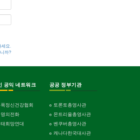
하세요.
니까?
인 공익 네트워크
공공 정부기관
홍푹정신건강협회
토론토총영사관
생명의전화
몬트리올총영사관
생태희망연대
벤쿠버총영사관
캐나다한국대사관