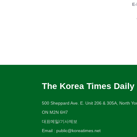
E-
The Korea Times Daily
500 Sheppard Ave. E. Unit 206 & 305A, North Yor
ON M2N 6H7
대표메일/기사제보
Email : public@koreatimes.net