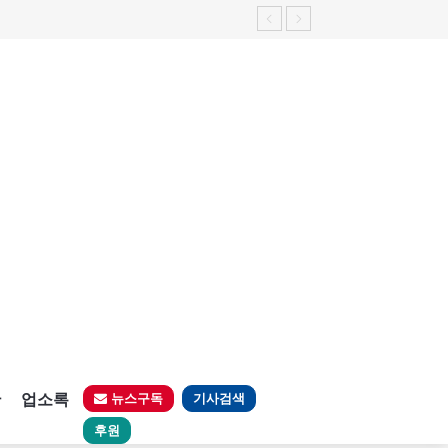
가능성 제기"
판
업소록
뉴스구독
기사검색
후원