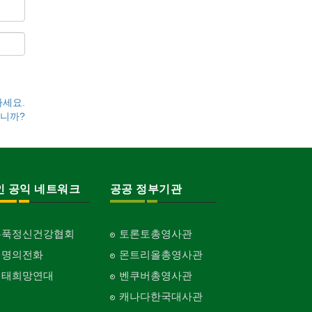
하세요.
니까?
인 공익 네트워크
공공 정부기관
홍푹정신건강협회
토론토총영사관
생명의전화
몬트리올총영사관
생태희망연대
벤쿠버총영사관
캐나다한국대사관