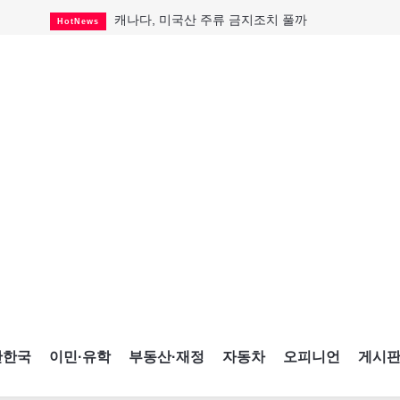
캐나다, 미국산 주류 금지조치 풀까
HotNews
"과도한 재산세 인상 억제"
HotNews
답 안 보이는 이란 전쟁
International
국세청 등 해킹 피해자 보상 청구 시작
HotNews
"美 정보기관, 독일 공항 폭발드론 러시아 소유 
International
성 접대하고, 유흥 주점서 공금 쓰고
HotNews
폭염에 다뉴브강 수위 낮아지자
International
구글과 메타가 발길 돌린 이유
Opinion
CNE에 한국의 맛과 멋 스며든다
HotNews
간한국
이민·유학
부동산·재정
자동차
오피니언
게시