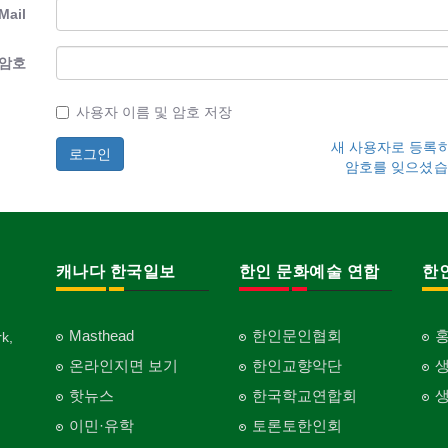
Mail
암호
사용자 이름 및 암호 저장
새 사용자로 등록
암호를 잊으셨습
캐나다 한국일보
한인 문화예술 연합
한
Masthead
한인문인협회
k,
온라인지면 보기
한인교향악단
핫뉴스
한국학교연합회
이민·유학
토론토한인회