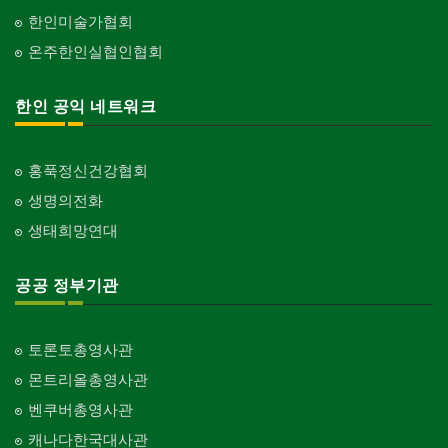
한인미술가협회
온주한인실협인협회
한인 공익 네트워크
홍푹정신건강협회
생명의전화
생태희망연대
공공 정부기관
토론토총영사관
몬트리올총영사관
벤쿠버총영사관
캐나다한국대사관