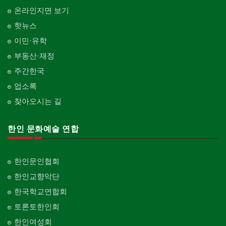
온라인지면 보기
핫뉴스
이민·유학
부동산·재정
주간한국
업소록
찾아오시는 길
한인 문화예술 연합
한인문인협회
한인교향악단
한국학교연합회
토론토한인회
한인여성회