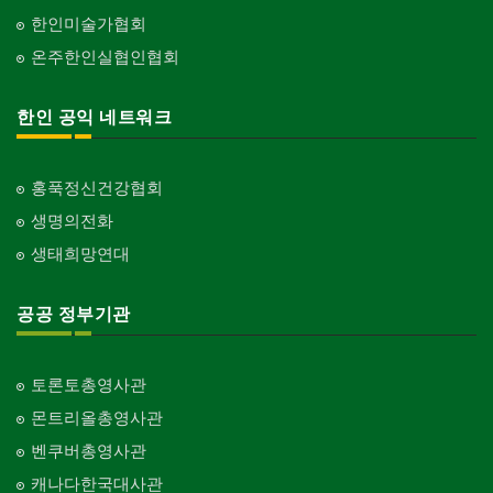
한인미술가협회
온주한인실협인협회
한인 공익 네트워크
홍푹정신건강협회
생명의전화
생태희망연대
공공 정부기관
토론토총영사관
몬트리올총영사관
벤쿠버총영사관
캐나다한국대사관