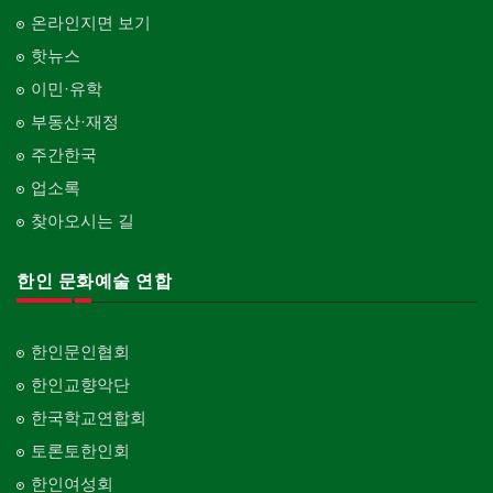
온라인지면 보기
핫뉴스
이민·유학
부동산·재정
주간한국
업소록
찾아오시는 길
한인 문화예술 연합
한인문인협회
한인교향악단
한국학교연합회
토론토한인회
한인여성회