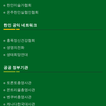
한인미술가협회
온주한인실협인협회
한인 공익 네트워크
홍푹정신건강협회
생명의전화
생태희망연대
공공 정부기관
토론토총영사관
몬트리올총영사관
벤쿠버총영사관
캐나다한국대사관