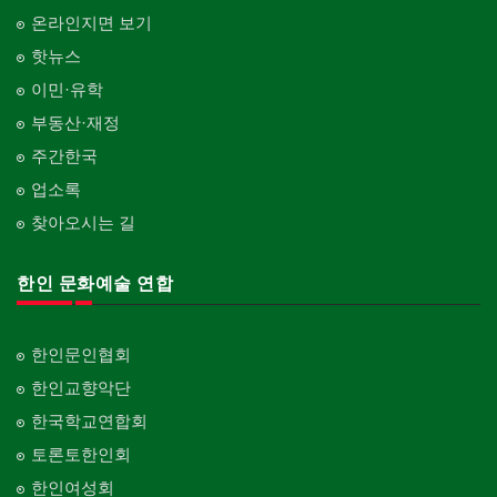
온라인지면 보기
핫뉴스
이민·유학
부동산·재정
주간한국
업소록
찾아오시는 길
한인 문화예술 연합
한인문인협회
한인교향악단
한국학교연합회
토론토한인회
한인여성회