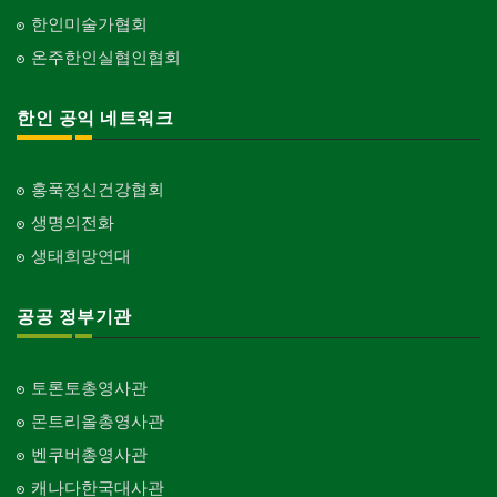
한인미술가협회
온주한인실협인협회
한인 공익 네트워크
홍푹정신건강협회
생명의전화
생태희망연대
공공 정부기관
토론토총영사관
몬트리올총영사관
벤쿠버총영사관
캐나다한국대사관