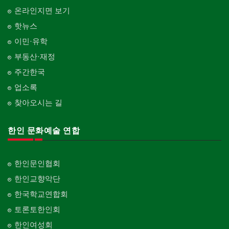
온라인지면 보기
핫뉴스
이민·유학
부동산·재정
주간한국
업소록
찾아오시는 길
한인 문화예술 연합
한인문인협회
한인교향악단
한국학교연합회
토론토한인회
한인여성회