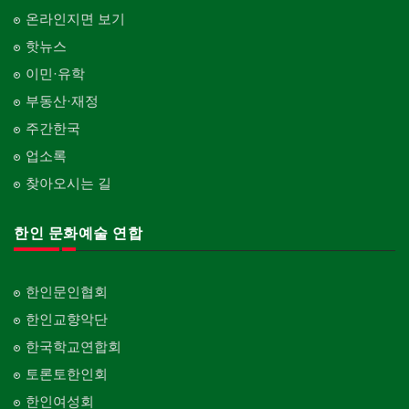
온라인지면 보기
핫뉴스
이민·유학
부동산·재정
주간한국
업소록
찾아오시는 길
한인 문화예술 연합
한인문인협회
한인교향악단
한국학교연합회
토론토한인회
한인여성회