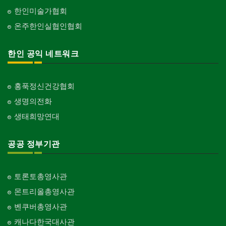
한인미술가협회
온주한인실협인협회
한인 공익 네트워크
홍푹정신건강협회
생명의전화
생태희망연대
공공 정부기관
토론토총영사관
몬트리올총영사관
벤쿠버총영사관
캐나다한국대사관