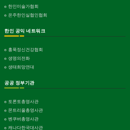
한인미술가협회
온주한인실협인협회
한인 공익 네트워크
홍푹정신건강협회
생명의전화
생태희망연대
공공 정부기관
토론토총영사관
몬트리올총영사관
벤쿠버총영사관
캐나다한국대사관