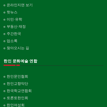
온라인지면 보기
핫뉴스
이민·유학
부동산·재정
주간한국
업소록
찾아오시는 길
한인 문화예술 연합
한인문인협회
한인교향악단
한국학교연합회
토론토한인회
한인여성회