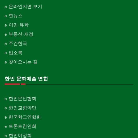
온라인지면 보기
핫뉴스
이민·유학
부동산·재정
주간한국
업소록
찾아오시는 길
한인 문화예술 연합
한인문인협회
한인교향악단
한국학교연합회
토론토한인회
한인여성회