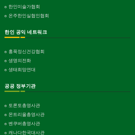
한인미술가협회
온주한인실협인협회
한인 공익 네트워크
홍푹정신건강협회
생명의전화
생태희망연대
공공 정부기관
토론토총영사관
몬트리올총영사관
벤쿠버총영사관
캐나다한국대사관