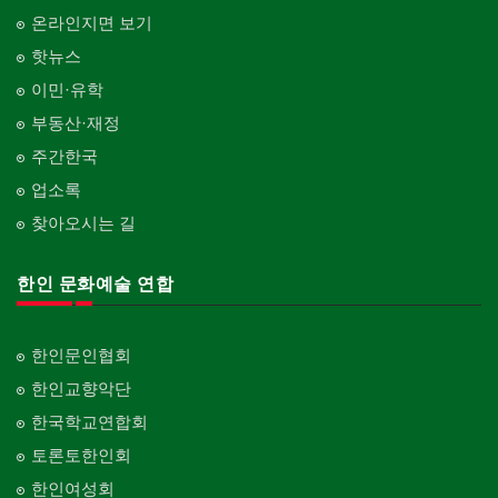
온라인지면 보기
핫뉴스
이민·유학
부동산·재정
주간한국
업소록
찾아오시는 길
한인 문화예술 연합
한인문인협회
한인교향악단
한국학교연합회
토론토한인회
한인여성회