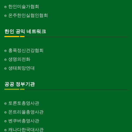
한인미술가협회
온주한인실협인협회
한인 공익 네트워크
홍푹정신건강협회
생명의전화
생태희망연대
공공 정부기관
토론토총영사관
몬트리올총영사관
벤쿠버총영사관
캐나다한국대사관