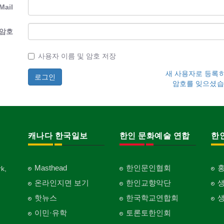
Mail
암호
사용자 이름 및 암호 저장
새 사용자로 등록
암호를 잊으셨습
캐나다 한국일보
한인 문화예술 연합
한
Masthead
한인문인협회
k,
온라인지면 보기
한인교향악단
핫뉴스
한국학교연합회
이민·유학
토론토한인회