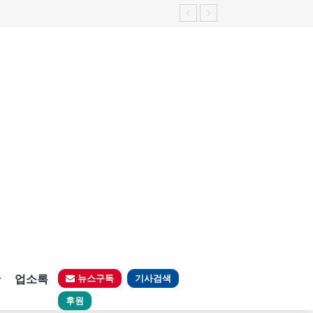
판
업소록
뉴스구독
기사검색
후원