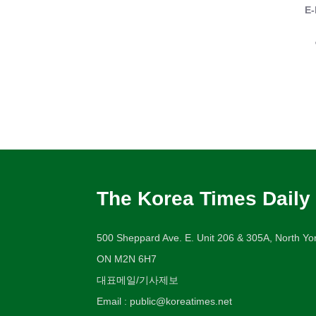
E-
The Korea Times Daily
500 Sheppard Ave. E. Unit 206 & 305A, North Yor
ON M2N 6H7
대표메일/기사제보
Email : public@koreatimes.net