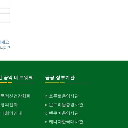
하세요.
니까?
인 공익 네트워크
공공 정부기관
홍푹정신건강협회
토론토총영사관
생명의전화
몬트리올총영사관
생태희망연대
벤쿠버총영사관
캐나다한국대사관