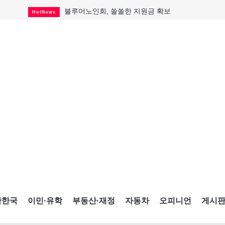
블루어노인회, 쏠쏠한 지원금 확보
HotNews
캐나다인 33% "생활비 부담에 보험 축소"
HotNews
"마약 범죄에 연루됐으니 돈 보내라"
HotNews
토론토 살사축제 총격 용의자 체포
HotNews
세계 10대 구조물서 내려오는 CN타워
CultureSports
이민자의 삶을 문학적 이야기로
CultureSports
미 총영사관 총격 용의자 2명 체포
HotNews
캐나다 공룡 화석, 주화로 탄생
CultureSports
"벌써 내년 여름이 기다려진다"
CultureSports
간한국
이민·유학
부동산·재정
자동차
오피니언
게시