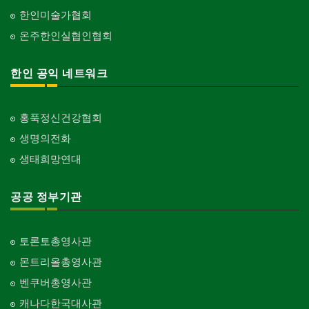
한인미술가협회
온주한인실협인협회
한인 공익 네트워크
홍푹정신건강협회
생명의전화
생태희망연대
공공 정부기관
토론토총영사관
몬트리올총영사관
벤쿠버총영사관
캐나다한국대사관