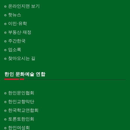
온라인지면 보기
핫뉴스
이민·유학
부동산·재정
주간한국
업소록
찾아오시는 길
한인 문화예술 연합
한인문인협회
한인교향악단
한국학교연합회
토론토한인회
한인여성회