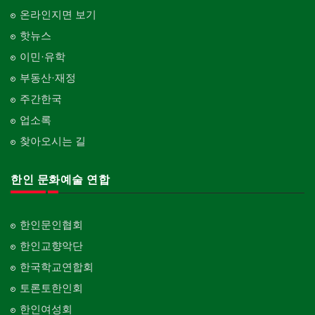
온라인지면 보기
핫뉴스
이민·유학
부동산·재정
주간한국
업소록
찾아오시는 길
한인 문화예술 연합
한인문인협회
한인교향악단
한국학교연합회
토론토한인회
한인여성회