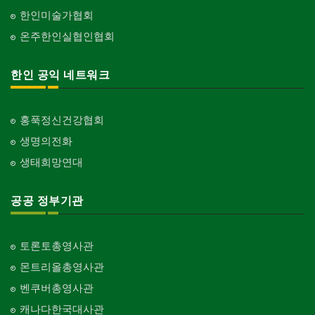
한인미술가협회
온주한인실협인협회
한인 공익 네트워크
홍푹정신건강협회
생명의전화
생태희망연대
공공 정부기관
토론토총영사관
몬트리올총영사관
벤쿠버총영사관
캐나다한국대사관