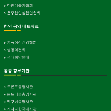
한인미술가협회
온주한인실협인협회
한인 공익 네트워크
홍푹정신건강협회
생명의전화
생태희망연대
공공 정부기관
토론토총영사관
몬트리올총영사관
벤쿠버총영사관
캐나다한국대사관