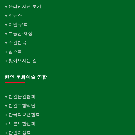
온라인지면 보기
핫뉴스
이민·유학
부동산·재정
주간한국
업소록
찾아오시는 길
한인 문화예술 연합
한인문인협회
한인교향악단
한국학교연합회
토론토한인회
한인여성회