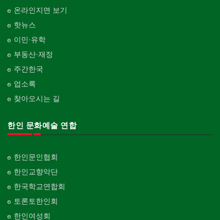
온라인지면 보기
핫뉴스
이민·유학
부동산·재정
주간한국
업소록
찾아오시는 길
한인 문화예술 연합
한인문인협회
한인교향악단
한국학교연합회
토론토한인회
한인여성회