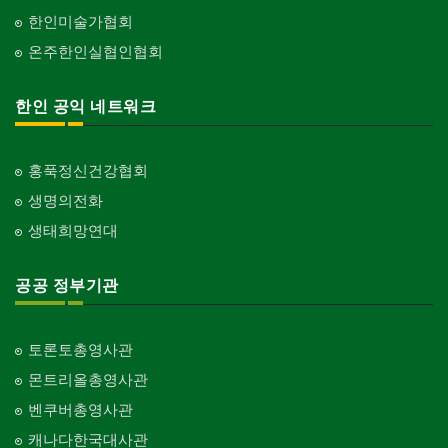
한인미술가협회
온주한인실협인협회
한인 공익 네트워크
홍푹정신건강협회
생명의전화
생태희망연대
공공 정부기관
토론토총영사관
몬트리올총영사관
벤쿠버총영사관
캐나다한국대사관