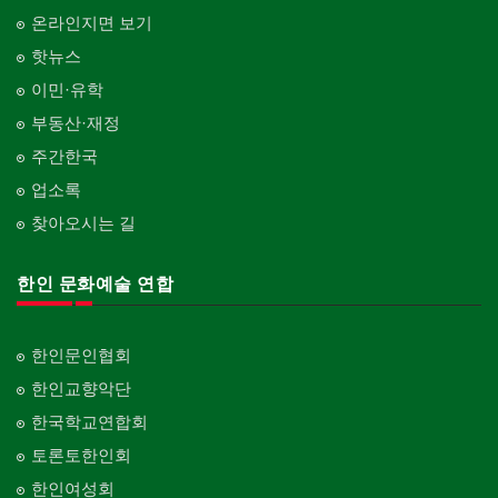
온라인지면 보기
핫뉴스
이민·유학
부동산·재정
주간한국
업소록
찾아오시는 길
한인 문화예술 연합
한인문인협회
한인교향악단
한국학교연합회
토론토한인회
한인여성회