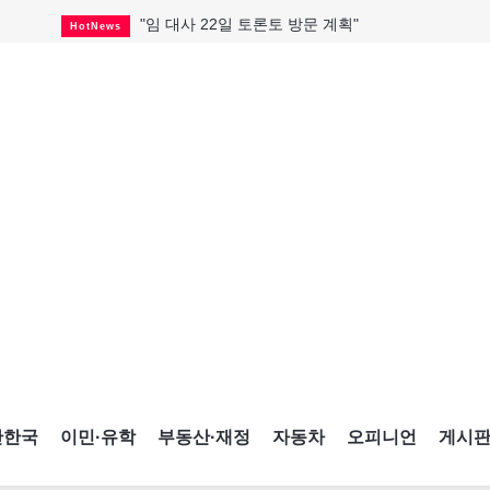
"임 대사 22일 토론토 방문 계획"
HotNews
캐나다 관광업, 올여름 기록적 호황
HotNews
온타리오 3곳 보궐선거 확정
HotNews
캐나다·미국 교역 20억 불 감소
HotNews
온타리오 공공기관 8곳 감사
HotNews
국내 신차 판매 2개월 연속 증가
Car
토론토 임대주택 5,600가구 공급
HotNews
"음향 시스템 필요한가요?"
HotNews
자매 작가, 장애인 재활캠프서 특별한 재능기부
HotNews
간한국
이민·유학
부동산·재정
자동차
오피니언
게시