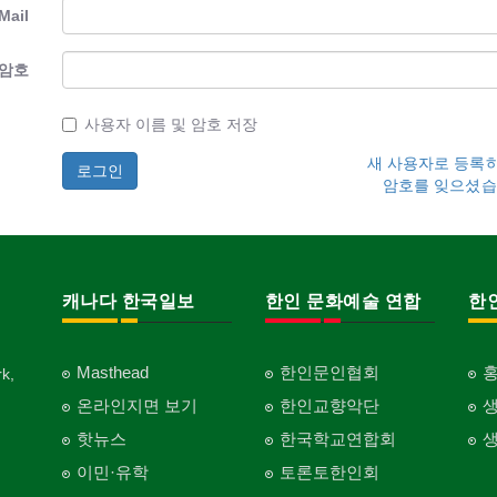
Mail
암호
사용자 이름 및 암호 저장
새 사용자로 등록
암호를 잊으셨습
캐나다 한국일보
한인 문화예술 연합
한
Masthead
한인문인협회
k,
온라인지면 보기
한인교향악단
핫뉴스
한국학교연합회
이민·유학
토론토한인회