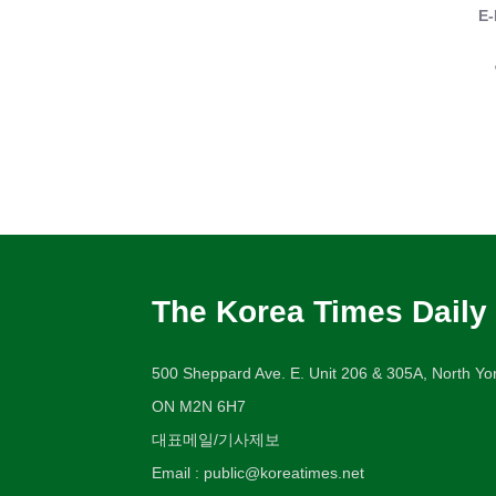
E-
The Korea Times Daily
500 Sheppard Ave. E. Unit 206 & 305A, North Yor
ON M2N 6H7
대표메일/기사제보
Email : public@koreatimes.net