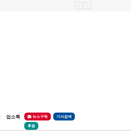
판
업소록
뉴스구독
기사검색
후원