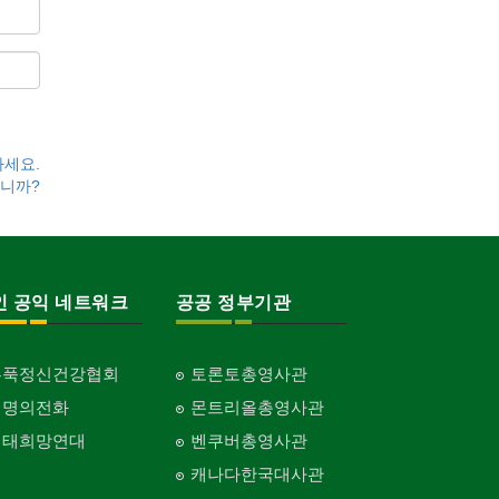
하세요.
니까?
인 공익 네트워크
공공 정부기관
홍푹정신건강협회
토론토총영사관
생명의전화
몬트리올총영사관
생태희망연대
벤쿠버총영사관
캐나다한국대사관