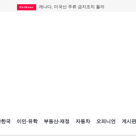
캐나다, 미국산 주류 금지조치 풀까
HotNews
"과도한 재산세 인상 억제"
HotNews
답 안 보이는 이란 전쟁
International
국세청 등 해킹 피해자 보상 청구 시작
HotNews
"美 정보기관, 독일 공항 폭발드론 러시아 소유 
International
성 접대하고, 유흥 주점서 공금 쓰고
HotNews
폭염에 다뉴브강 수위 낮아지자
International
구글과 메타가 발길 돌린 이유
Opinion
CNE에 한국의 맛과 멋 스며든다
HotNews
간한국
이민·유학
부동산·재정
자동차
오피니언
게시