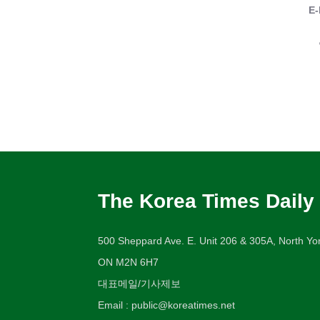
E-
The Korea Times Daily
500 Sheppard Ave. E. Unit 206 & 305A, North Yor
ON M2N 6H7
대표메일/기사제보
Email : public@koreatimes.net