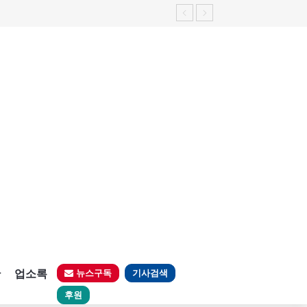
가능성 제기"
판
업소록
뉴스구독
기사검색
후원