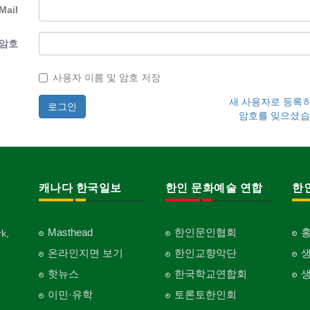
Mail
암호
사용자 이름 및 암호 저장
새 사용자로 등록
암호를 잊으셨습
캐나다 한국일보
한인 문화예술 연합
한
Masthead
한인문인협회
k,
온라인지면 보기
한인교향악단
핫뉴스
한국학교연합회
이민·유학
토론토한인회