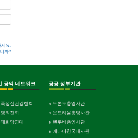
하세요.
니까?
인 공익 네트워크
공공 정부기관
홍푹정신건강협회
토론토총영사관
생명의전화
몬트리올총영사관
생태희망연대
벤쿠버총영사관
캐나다한국대사관