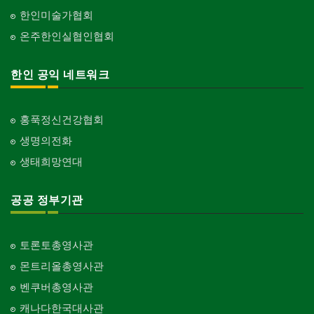
한인미술가협회
온주한인실협인협회
한인 공익 네트워크
홍푹정신건강협회
생명의전화
생태희망연대
공공 정부기관
토론토총영사관
몬트리올총영사관
벤쿠버총영사관
캐나다한국대사관