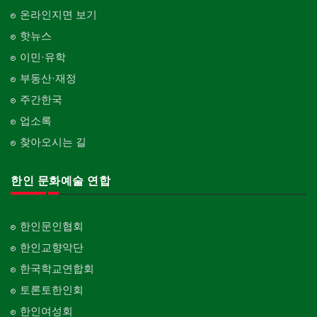
온라인지면 보기
핫뉴스
이민·유학
부동산·재정
주간한국
업소록
찾아오시는 길
한인 문화예술 연합
한인문인협회
한인교향악단
한국학교연합회
토론토한인회
한인여성회