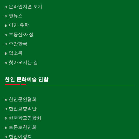
온라인지면 보기
핫뉴스
이민·유학
부동산·재정
주간한국
업소록
찾아오시는 길
한인 문화예술 연합
한인문인협회
한인교향악단
한국학교연합회
토론토한인회
한인여성회