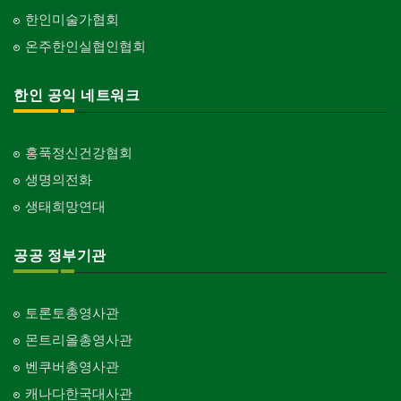
한인미술가협회
온주한인실협인협회
한인 공익 네트워크
홍푹정신건강협회
생명의전화
생태희망연대
공공 정부기관
토론토총영사관
몬트리올총영사관
벤쿠버총영사관
캐나다한국대사관