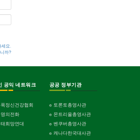
하세요.
니까?
인 공익 네트워크
공공 정부기관
홍푹정신건강협회
토론토총영사관
생명의전화
몬트리올총영사관
생태희망연대
벤쿠버총영사관
캐나다한국대사관