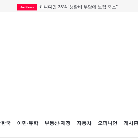
캐나다인 33% "생활비 부담에 보험 축소"
HotNews
해외 수감 한국인 4년 새 25% 늘어
HotNews
"마약 범죄에 연루됐으니 돈 보내라"
HotNews
토론토 살사축제 총격 용의자 체포
HotNews
세계 10대 구조물서 내려오는 CN타워
CultureSports
미시사가서 경찰 수사 중 총격 발생
HotNews
미 총영사관 총격 용의자 2명 체포
HotNews
캐나다 공룡 화석, 주화로 탄생
CultureSports
블루어노인회, 쏠쏠한 지원금 확보
HotNews
간한국
이민·유학
부동산·재정
자동차
오피니언
게시