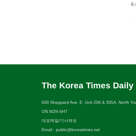
E-
The Korea Times Daily
500 Sheppard Ave. E. Unit 206 & 305A, North Yor
ON M2N 6H7
대표메일/기사제보
Email : public@koreatimes.net