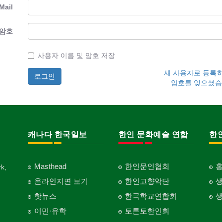
Mail
암호
사용자 이름 및 암호 저장
새 사용자로 등록
암호를 잊으셨습
캐나다 한국일보
한인 문화예술 연합
한
Masthead
한인문인협회
k,
온라인지면 보기
한인교향악단
핫뉴스
한국학교연합회
이민·유학
토론토한인회