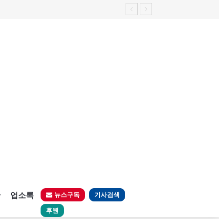
판
업소록
뉴스구독
기사검색
후원