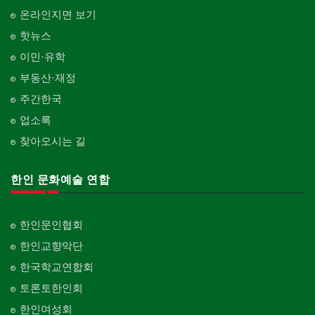
온라인지면 보기
핫뉴스
이민·유학
부동산·재정
주간한국
업소록
찾아오시는 길
한인 문화예술 연합
한인문인협회
한인교향악단
한국학교연합회
토론토한인회
한인여성회