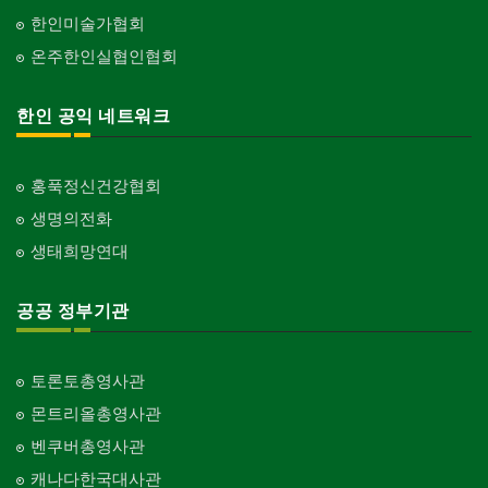
한인미술가협회
온주한인실협인협회
한인 공익 네트워크
홍푹정신건강협회
생명의전화
생태희망연대
공공 정부기관
토론토총영사관
몬트리올총영사관
벤쿠버총영사관
캐나다한국대사관