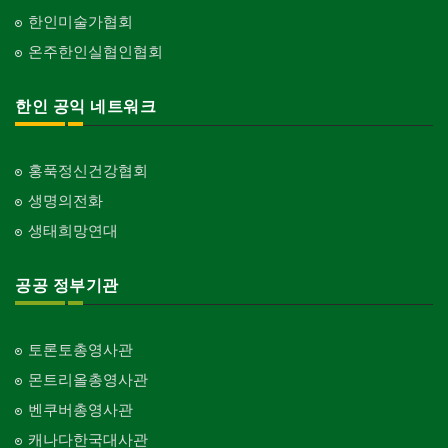
한인미술가협회
온주한인실협인협회
한인 공익 네트워크
홍푹정신건강협회
생명의전화
생태희망연대
공공 정부기관
토론토총영사관
몬트리올총영사관
벤쿠버총영사관
캐나다한국대사관