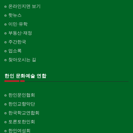
온라인지면 보기
핫뉴스
이민·유학
부동산·재정
주간한국
업소록
찾아오시는 길
한인 문화예술 연합
한인문인협회
한인교향악단
한국학교연합회
토론토한인회
한인여성회