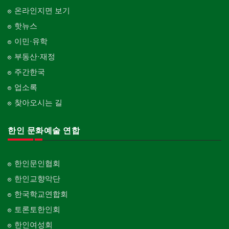
온라인지면 보기
핫뉴스
이민·유학
부동산·재정
주간한국
업소록
찾아오시는 길
한인 문화예술 연합
한인문인협회
한인교향악단
한국학교연합회
토론토한인회
한인여성회