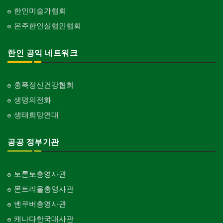
한인미술가협회
온주한인실협인협회
한인 공익 네트워크
홍푹정신건강협회
생명의전화
생태희망연대
공공 정부기관
토론토총영사관
몬트리올총영사관
벤쿠버총영사관
캐나다한국대사관