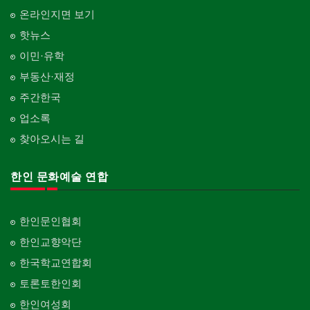
온라인지면 보기
핫뉴스
이민·유학
부동산·재정
주간한국
업소록
찾아오시는 길
한인 문화예술 연합
한인문인협회
한인교향악단
한국학교연합회
토론토한인회
한인여성회