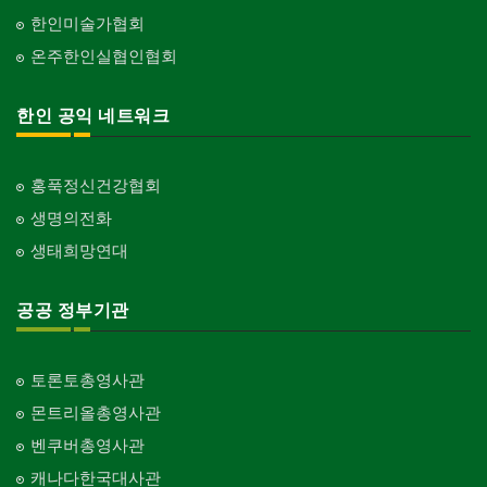
한인미술가협회
온주한인실협인협회
한인 공익 네트워크
홍푹정신건강협회
생명의전화
생태희망연대
공공 정부기관
토론토총영사관
몬트리올총영사관
벤쿠버총영사관
캐나다한국대사관