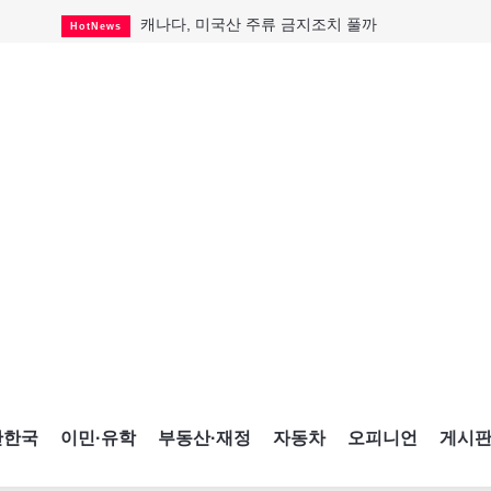
캐나다, 미국산 주류 금지조치 풀까
HotNews
제주 전국체전 10월16일 개막
CultureSports
퇴역 군용기, 산불 진화에 투입
HotNews
국세청 등 해킹 피해자 보상 청구 시작
HotNews
살사축제 총격 용의자 기소
HotNews
아동병원 직원 성범죄 혐의로 기소
HotNews
미국 영주권 수속 한인, 공항서 체포돼
HotNews
K-컬처 크루즈 타고 토론토 달군다
CultureSports
CNE에 한국의 맛과 멋 스며든다
HotNews
간한국
이민·유학
부동산·재정
자동차
오피니언
게시