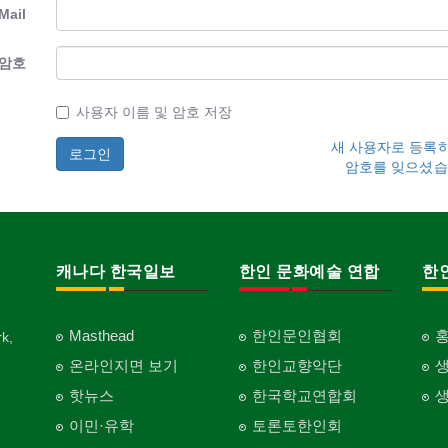
Mail
암호
사용자 이름 및 암호 저장
새 사용자로 등록
암호를 잊으셨습
캐나다 한국일보
한인 문화예술 연합
한
Masthead
한인문인협회
k,
온라인지면 보기
한인교향악단
핫뉴스
한국학교연합회
이민·유학
토론토한인회