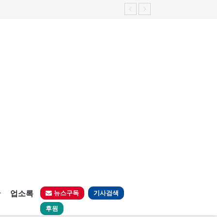
판
업소록
뉴스구독
기사검색
후원