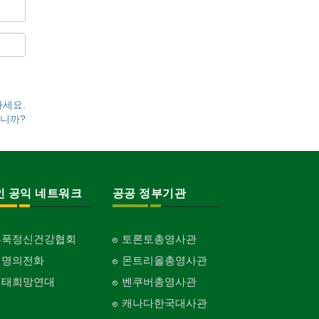
하세요.
니까?
인 공익 네트워크
공공 정부기관
홍푹정신건강협회
토론토총영사관
생명의전화
몬트리올총영사관
생태희망연대
벤쿠버총영사관
캐나다한국대사관