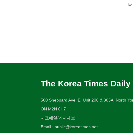
E-
The Korea Times Daily
500 Sheppard Ave. E. Unit 206 & 305A, North Yor
ON M2N 6H7
대표메일/기사제보
Email : public@koreatimes.net