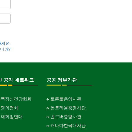
하세요.
니까?
인 공익 네트워크
공공 정부기관
홍푹정신건강협회
토론토총영사관
생명의전화
몬트리올총영사관
생태희망연대
벤쿠버총영사관
캐나다한국대사관