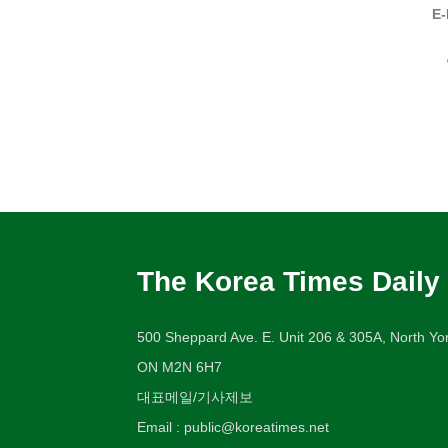
E-
The Korea Times Daily
500 Sheppard Ave. E. Unit 206 & 305A, North Yor
ON M2N 6H7
대표메일/기사제보
Email : public@koreatimes.net