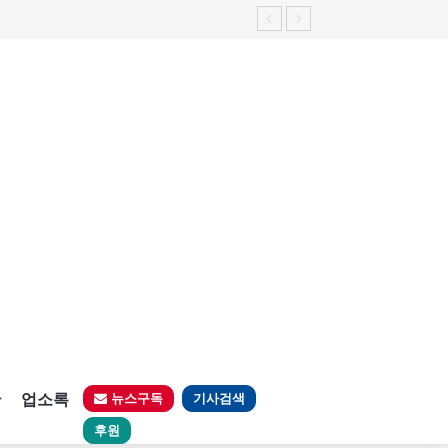
판
업소록
뉴스구독
기사검색
후원