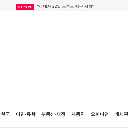
"임 대사 22일 토론토 방문 계획"
HotNews
캐나다 관광업, 올여름 기록적 호황
HotNews
온타리오 3곳 보궐선거 확정
HotNews
캐나다·미국 교역 20억 불 감소
HotNews
온타리오 공공기관 8곳 감사
HotNews
국내 신차 판매 2개월 연속 증가
Car
토론토 임대주택 5,600가구 공급
HotNews
"음향 시스템 필요한가요?"
HotNews
자매 작가, 장애인 재활캠프서 특별한 재능기부
HotNews
간한국
이민·유학
부동산·재정
자동차
오피니언
게시