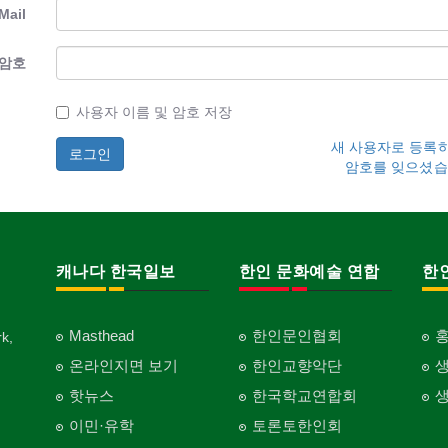
Mail
암호
사용자 이름 및 암호 저장
새 사용자로 등록
암호를 잊으셨습
캐나다 한국일보
한인 문화예술 연합
한
Masthead
한인문인협회
k,
온라인지면 보기
한인교향악단
핫뉴스
한국학교연합회
이민·유학
토론토한인회