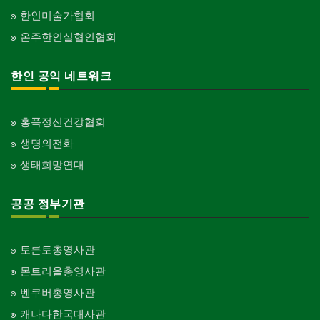
한인미술가협회
온주한인실협인협회
한인 공익 네트워크
홍푹정신건강협회
생명의전화
생태희망연대
공공 정부기관
토론토총영사관
몬트리올총영사관
벤쿠버총영사관
캐나다한국대사관