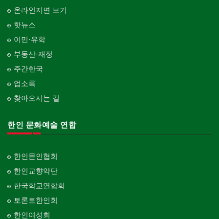
온라인지면 보기
핫뉴스
이민·유학
부동산·재정
주간한국
업소록
찾아오시는 길
한인 문화예술 연합
한인문인협회
한인교향악단
한국학교연합회
토론토한인회
한인여성회