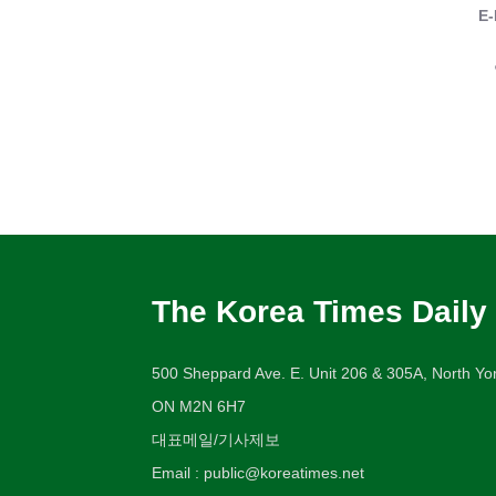
E-
The Korea Times Daily
500 Sheppard Ave. E. Unit 206 & 305A, North Yor
ON M2N 6H7
대표메일/기사제보
Email : public@koreatimes.net