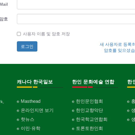
Mail
암호
사용자 이름 및 암호 저장
새 사용자로 등록
암호를 잊으셨습
캐나다 한국일보
한인 문화예술 연합
한
Masthead
한인문인협회
k,
온라인지면 보기
한인교향악단
핫뉴스
한국학교연합회
이민·유학
토론토한인회