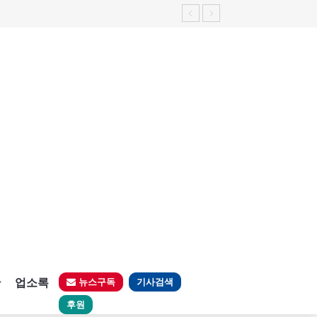
판
업소록
뉴스구독
기사검색
후원