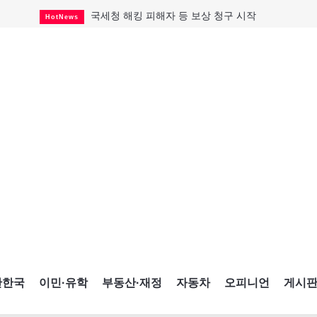
국세청 해킹 피해자 등 보상 청구 시작
HotNews
캐나다 실업률 6.4%...2년래 최저
HotNews
아동병원 직원 성범죄 혐의로 기소
HotNews
래리 브록 연방보수당 의원 사임
HotNews
태국서 14세 중학생 총기난사...최소 8명 살해
HotNews
맨발로 누워있거나 냄새 풍기며 음식 먹고...
HotNews
미 총영사관 총격 용의자 2명 체포
HotNews
"벌써 내년 여름이 기다려진다"
CultureSports
미국 영주권 수속 한인, 공항서 체포돼
HotNews
간한국
이민·유학
부동산·재정
자동차
오피니언
게시