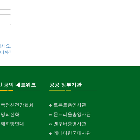
하세요.
니까?
인 공익 네트워크
공공 정부기관
홍푹정신건강협회
토론토총영사관
생명의전화
몬트리올총영사관
생태희망연대
벤쿠버총영사관
캐나다한국대사관