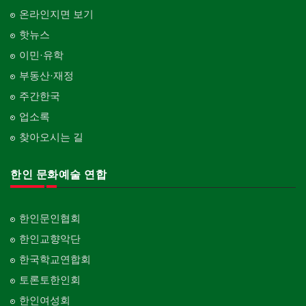
온라인지면 보기
핫뉴스
이민·유학
부동산·재정
주간한국
업소록
찾아오시는 길
한인 문화예술 연합
한인문인협회
한인교향악단
한국학교연합회
토론토한인회
한인여성회