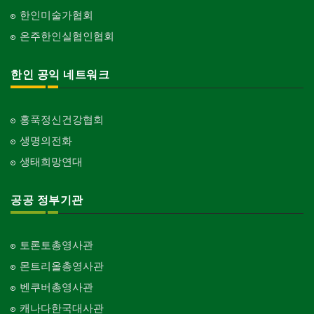
한인미술가협회
온주한인실협인협회
한인 공익 네트워크
홍푹정신건강협회
생명의전화
생태희망연대
공공 정부기관
토론토총영사관
몬트리올총영사관
벤쿠버총영사관
캐나다한국대사관