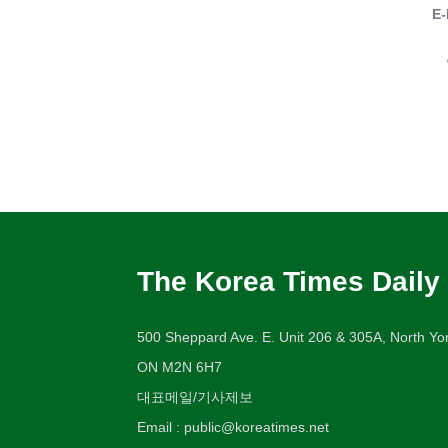
E-
The Korea Times Daily
500 Sheppard Ave. E. Unit 206 & 305A, North Yor
ON M2N 6H7
대표메일/기사제보
Email : public@koreatimes.net