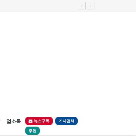
가능성 제기"
판
업소록
뉴스구독
기사검색
후원