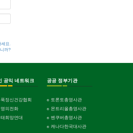
하세요.
니까?
인 공익 네트워크
공공 정부기관
홍푹정신건강협회
토론토총영사관
생명의전화
몬트리올총영사관
생태희망연대
벤쿠버총영사관
캐나다한국대사관