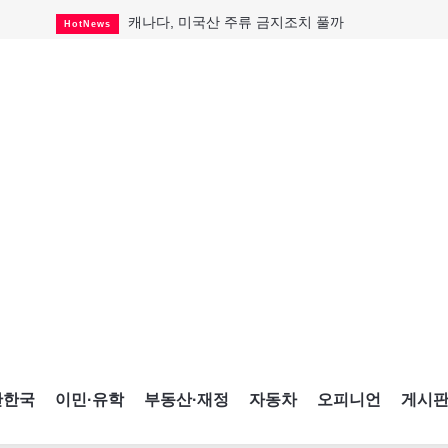
캐나다, 미국산 주류 금지조치 풀까
HotNews
"과도한 재산세 인상 억제"
HotNews
답 안 보이는 이란 전쟁
International
국세청 등 해킹 피해자 보상 청구 시작
HotNews
"美 정보기관, 독일 공항 폭발드론 러시아 소유 
International
성 접대하고, 유흥 주점서 공금 쓰고
HotNews
폭염에 다뉴브강 수위 낮아지자
International
구글과 메타가 발길 돌린 이유
Opinion
CNE에 한국의 맛과 멋 스며든다
HotNews
간한국
이민·유학
부동산·재정
자동차
오피니언
게시