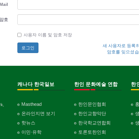
Mail
암호
사용자 이름 및 암호 저장
새 사용자로 등록
암호를 잊으셨습
캐나다 한국일보
한인 문화예술 연합
한
Masthead
한인문인협회
k,
온라인지면 보기
한인교향악단
핫뉴스
한국학교연합회
이민·유학
토론토한인회