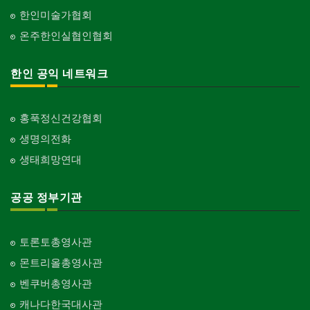
한인미술가협회
온주한인실협인협회
한인 공익 네트워크
홍푹정신건강협회
생명의전화
생태희망연대
공공 정부기관
토론토총영사관
몬트리올총영사관
벤쿠버총영사관
캐나다한국대사관