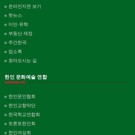
온라인지면 보기
핫뉴스
이민·유학
부동산·재정
주간한국
업소록
찾아오시는 길
한인 문화예술 연합
한인문인협회
한인교향악단
한국학교연합회
토론토한인회
한인여성회