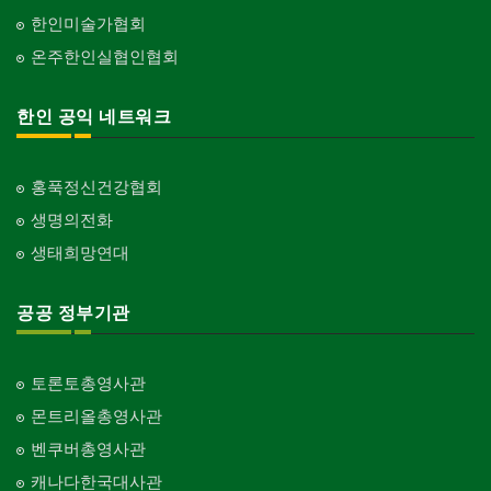
한인미술가협회
온주한인실협인협회
한인 공익 네트워크
홍푹정신건강협회
생명의전화
생태희망연대
공공 정부기관
토론토총영사관
몬트리올총영사관
벤쿠버총영사관
캐나다한국대사관