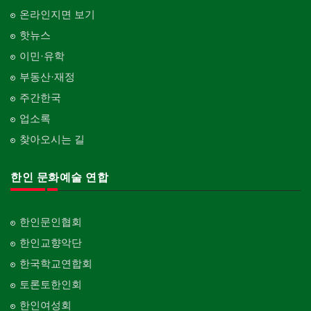
온라인지면 보기
핫뉴스
이민·유학
부동산·재정
주간한국
업소록
찾아오시는 길
한인 문화예술 연합
한인문인협회
한인교향악단
한국학교연합회
토론토한인회
한인여성회