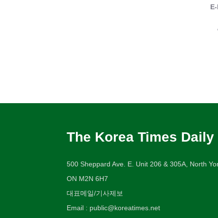
E-
The Korea Times Daily
500 Sheppard Ave. E. Unit 206 & 305A, North Yor
ON M2N 6H7
대표메일/기사제보
Email : public@koreatimes.net