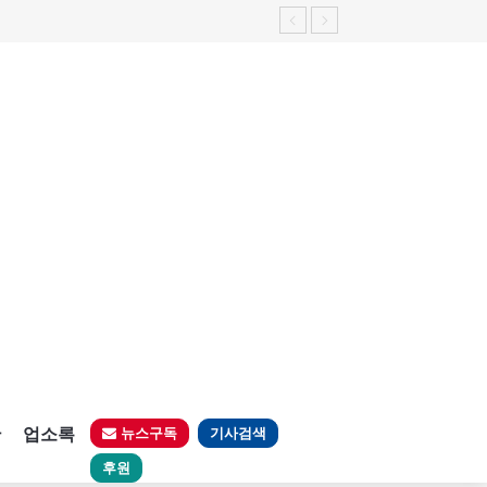
판
업소록
뉴스구독
기사검색
후원