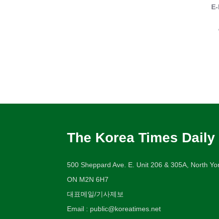
E-
The Korea Times Daily
500 Sheppard Ave. E. Unit 206 & 305A, North Yor
ON M2N 6H7
대표메일/기사제보
Email : public@koreatimes.net