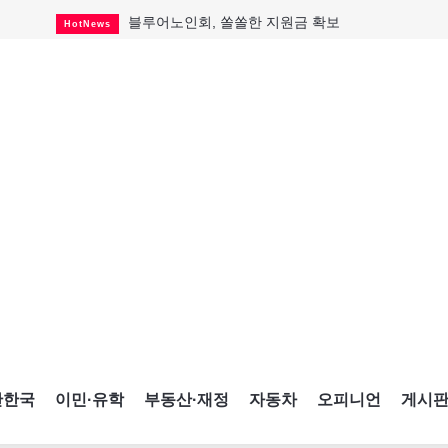
블루어노인회, 쏠쏠한 지원금 확보
HotNews
캐나다인 33% "생활비 부담에 보험 축소"
HotNews
"마약 범죄에 연루됐으니 돈 보내라"
HotNews
토론토 살사축제 총격 용의자 체포
HotNews
세계 10대 구조물서 내려오는 CN타워
CultureSports
이민자의 삶을 문학적 이야기로
CultureSports
미 총영사관 총격 용의자 2명 체포
HotNews
캐나다 공룡 화석, 주화로 탄생
CultureSports
"벌써 내년 여름이 기다려진다"
CultureSports
간한국
이민·유학
부동산·재정
자동차
오피니언
게시