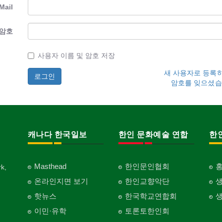
Mail
암호
사용자 이름 및 암호 저장
새 사용자로 등록
암호를 잊으셨습
캐나다 한국일보
한인 문화예술 연합
한
Masthead
한인문인협회
k,
온라인지면 보기
한인교향악단
핫뉴스
한국학교연합회
이민·유학
토론토한인회