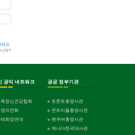
하세요.
니까?
인 공익 네트워크
공공 정부기관
홍푹정신건강협회
토론토총영사관
생명의전화
몬트리올총영사관
생태희망연대
벤쿠버총영사관
캐나다한국대사관