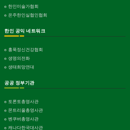
한인미술가협회
온주한인실협인협회
한인 공익 네트워크
홍푹정신건강협회
생명의전화
생태희망연대
공공 정부기관
토론토총영사관
몬트리올총영사관
벤쿠버총영사관
캐나다한국대사관