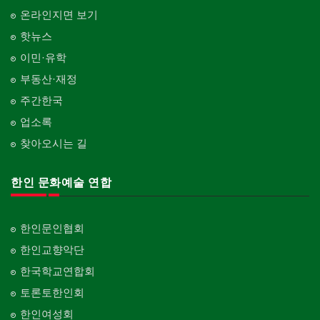
온라인지면 보기
핫뉴스
이민·유학
부동산·재정
주간한국
업소록
찾아오시는 길
한인 문화예술 연합
한인문인협회
한인교향악단
한국학교연합회
토론토한인회
한인여성회