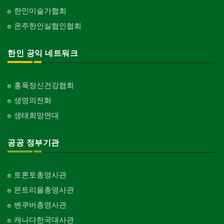
한인미술가협회
온주한인실협인협회
한인 공익 네트워크
홍푹정신건강협회
생명의전화
생태희망연대
공공 정부기관
토론토총영사관
몬트리올총영사관
벤쿠버총영사관
캐나다한국대사관