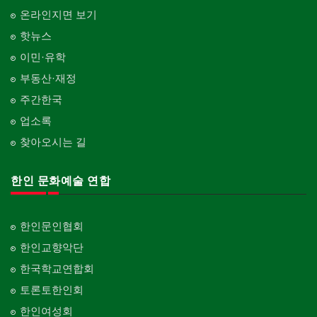
온라인지면 보기
핫뉴스
이민·유학
부동산·재정
주간한국
업소록
찾아오시는 길
한인 문화예술 연합
한인문인협회
한인교향악단
한국학교연합회
토론토한인회
한인여성회