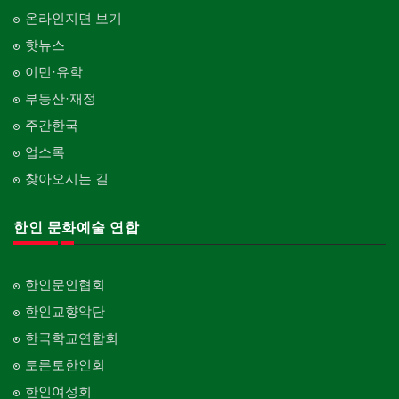
온라인지면 보기
핫뉴스
이민·유학
부동산·재정
주간한국
업소록
찾아오시는 길
한인 문화예술 연합
한인문인협회
한인교향악단
한국학교연합회
토론토한인회
한인여성회