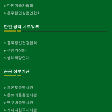
한인미술가협회
온주한인실협인협회
한인 공익 네트워크
홍푹정신건강협회
생명의전화
생태희망연대
공공 정부기관
토론토총영사관
몬트리올총영사관
벤쿠버총영사관
캐나다한국대사관