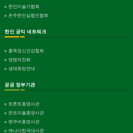
한인미술가협회
온주한인실협인협회
한인 공익 네트워크
홍푹정신건강협회
생명의전화
생태희망연대
공공 정부기관
토론토총영사관
몬트리올총영사관
벤쿠버총영사관
캐나다한국대사관