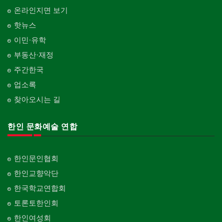
온라인지면 보기
핫뉴스
이민·유학
부동산·재정
주간한국
업소록
찾아오시는 길
한인 문화예술 연합
한인문인협회
한인교향악단
한국학교연합회
토론토한인회
한인여성회