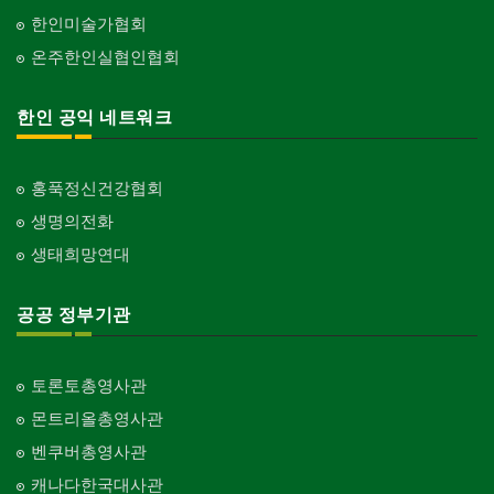
한인미술가협회
온주한인실협인협회
한인 공익 네트워크
홍푹정신건강협회
생명의전화
생태희망연대
공공 정부기관
토론토총영사관
몬트리올총영사관
벤쿠버총영사관
캐나다한국대사관