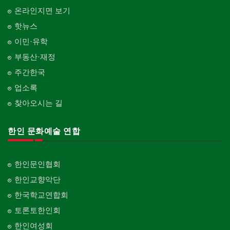
온라인지면 보기
핫뉴스
이민·유학
부동산·재정
주간한국
업소록
찾아오시는 길
한인 문화예술 연합
한인문인협회
한인교향악단
한국학교연합회
토론토한인회
한인여성회