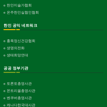
한인미술가협회
온주한인실협인협회
한인 공익 네트워크
홍푹정신건강협회
생명의전화
생태희망연대
공공 정부기관
토론토총영사관
몬트리올총영사관
벤쿠버총영사관
캐나다한국대사관