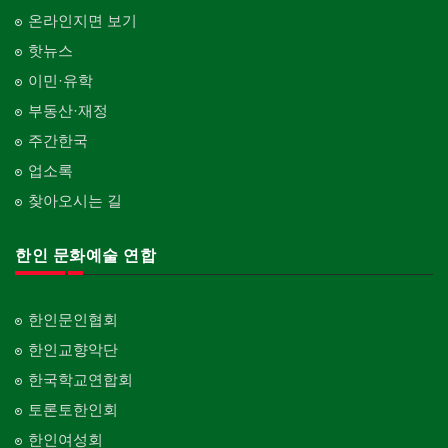
온라인지면 보기
핫뉴스
이민·유학
부동산·재정
주간한국
업소록
찾아오시는 길
한인 문화예술 연합
한인문인협회
한인교향악단
한국학교연합회
토론토한인회
한인여성회