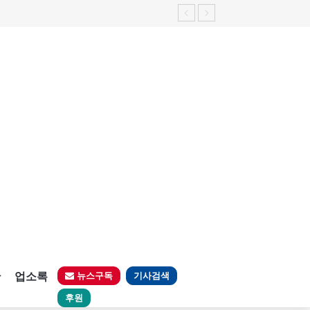
판
업소록
뉴스구독
기사검색
후원