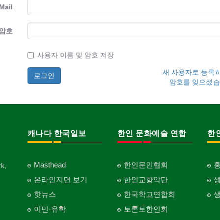
Mail
암호
사용자 이름 및 암호 저장
새 사용자로 등록
암호를 잊으셨습
캐나다 한국일보
한인 문화예술 연합
한
Masthead
한인문인협회
k,
온라인지면 보기
한인교향악단
핫뉴스
한국학교연합회
이민·유학
토론토한인회