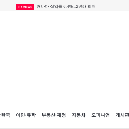
캐나다 실업률 6.4%...2년래 최저
HotNews
국세청 등 해킹 피해자 보상 청구 시작
HotNews
태국서 14세 중학생 총기난사...최소 8명 살해
HotNews
래리 브록 연방보수당 의원 사임
HotNews
아동병원 직원 성범죄 혐의로 기소
HotNews
맨발로 누워있거나 냄새 풍기며 음식 먹고...
HotNews
미국 영주권 수속 한인, 공항서 체포돼
HotNews
"벌써 내년 여름이 기다려진다"
CultureSports
살사축제 총격 용의자 기소
HotNews
간한국
이민·유학
부동산·재정
자동차
오피니언
게시