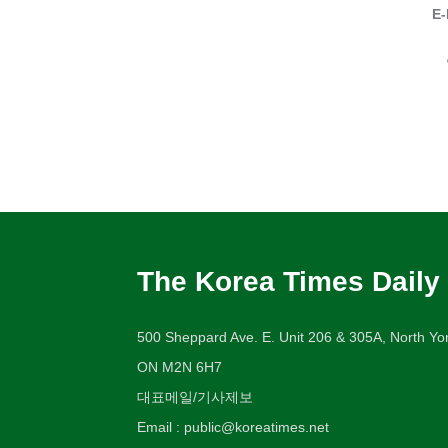
E-
The Korea Times Daily
500 Sheppard Ave. E. Unit 206 & 305A, North Yor
ON M2N 6H7
대표메일/기사제보
Email : public@koreatimes.net