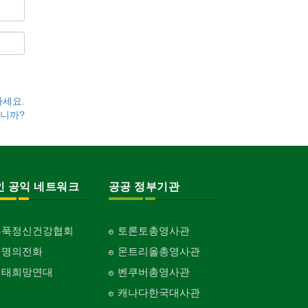
하세요.
니까?
인 공익 네트워크
공공 정부기관
홍푹정신건강협회
토론토총영사관
생명의전화
몬트리올총영사관
생태희망연대
벤쿠버총영사관
캐나다한국대사관